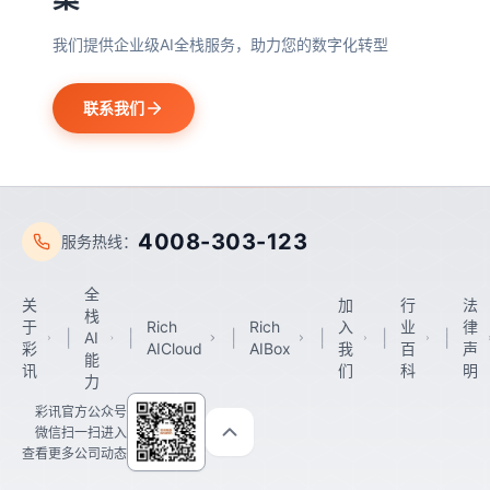
我们提供企业级AI全栈服务，助力您的数字化转型
联系我们
4008-303-123
服务热线：
全
关
加
行
法
栈
于
Rich
Rich
入
业
律
|
|
|
|
|
|
AI
彩
AICloud
AIBox
我
百
声
能
讯
们
科
明
力
彩讯官方公众号
微信扫一扫进入
查看更多公司动态