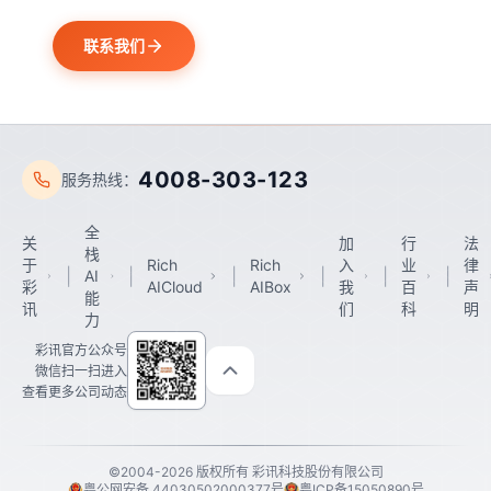
联系我们
4008-303-123
服务热线：
全
关
加
行
法
栈
于
Rich
Rich
入
业
律
|
|
|
|
|
|
AI
彩
AICloud
AIBox
我
百
声
能
讯
们
科
明
力
彩讯官方公众号
微信扫一扫进入
查看更多公司动态
©2004-2026 版权所有 彩讯科技股份有限公司
粤公网安备 44030502000377号
粤ICP备15050890号